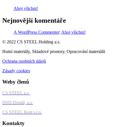
Ahoj všichni!
Nejnovější komentáře
A WordPress Commenter
:
Ahoj všichni!
© 2022 CS STEEL Holding a.s.
Hutní materiály, Skladové prostory, Opracování materiálů
Ochrana osobních údajů
Zásady cookies
Weby členů
CS STEEL a.s.
DSD-Dostál, a.s.
CS STEEL Rent s.r.o.
Kontakty